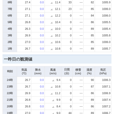
8時
27.4
0.0
11.4
33
---
82
1005.9
7時
27.1
0.0
12.1
23
---
85
1006.0
6時
27.1
0.0
12.2
0
---
84
1006.0
5時
26.8
0.0
10.4
0
---
86
1005.5
4時
26.3
0.0
10.0
0
---
89
1005.4
3時
26.9
0.0
10.2
0
---
85
1005.8
2時
27.0
0.0
10.6
0
---
85
1006.0
1時
26.7
0.0
10.8
0
---
89
1005.7
一昨日の観測値
日照
気温
降水
風速
積雪
湿度
気圧
時刻
(℃)
(mm)
(m/s)
(分)
(cm)
(%)
(hPa)
24時
26.7
0.0
9.4
0
---
90
1006.3
23時
26.7
0.0
10.8
0
---
87
1007.1
22時
26.9
0.0
11.2
0
---
86
1006.9
21時
26.8
0.0
9.9
0
---
89
1007.4
20時
26.8
0.0
8.4
0
---
86
1007.2
19時
27.0
0.0
9.0
44
---
89
1006.7