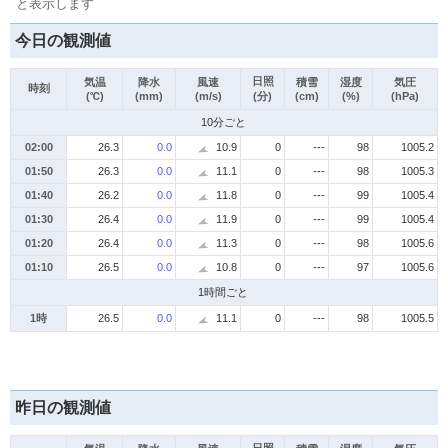
と表示します
今日の観測値
日照
気温
降水
風速
積雪
湿度
気圧
時刻
(℃)
(mm)
(m/s)
(分)
(cm)
(%)
(hPa)
10分ごと
02:00
26.3
0.0
10.9
0
---
98
1005.2
01:50
26.3
0.0
11.1
0
---
98
1005.3
01:40
26.2
0.0
11.8
0
---
99
1005.4
01:30
26.4
0.0
11.9
0
---
99
1005.4
01:20
26.4
0.0
11.3
0
---
98
1005.6
01:10
26.5
0.0
10.8
0
---
97
1005.6
1時間ごと
1時
26.5
0.0
11.1
0
---
98
1005.5
昨日の観測値