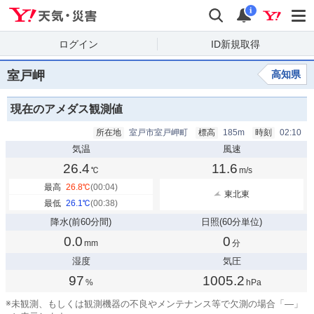
Yahoo!天気・災害
検索
通知
i
ログイン
ID新規取得
室戸岬
高知県
現在のアメダス観測値
所在地
室戸市室戸岬町
標高
185m
時刻
02:10
気温
風速
26.4
11.6
℃
m/s
最高
26.8
℃
(00:04)
東北東
最低
26.1
℃
(00:38)
降水
(前60分間)
日照
(60分単位)
0.0
0
mm
分
湿度
気圧
97
1005.2
%
hPa
※
未観測、もしくは観測機器の不良やメンテナンス等で欠測の場合「—」