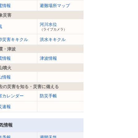
電情報
避難場所マップ
象災害
河川水位
風
（ライブカメラ）
砂災害キキクル
洪水キキクル
震・津波
震情報
津波情報
山噴火
山情報
去の災害を知る・災害に備える
害カレンダー
防災手帳
災速報
気情報
気予報
週間天気