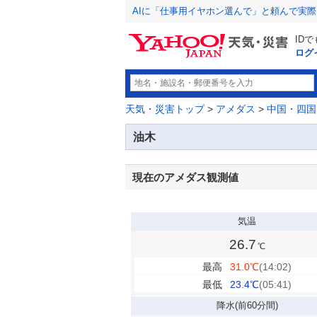
AIに「仕事用イヤホン選んで」と頼んで実
ID
ログ
天気・災害トップ
>
アメダス
>
中国・四国
油木
現在のアメダス観測値
気温
26.7
℃
最高
31.0
℃
(14:02)
最低
23.4
℃
(05:41)
降水
(前60分間)