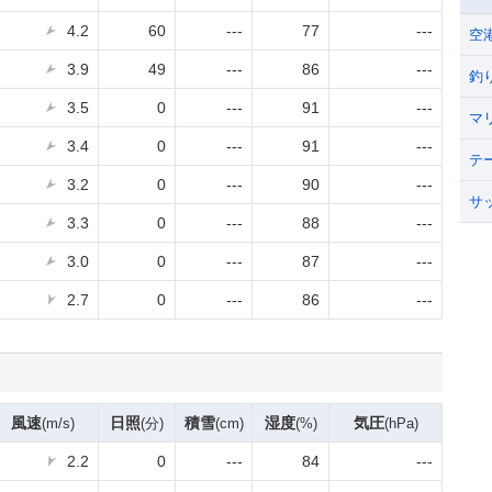
4.2
60
---
77
---
空
3.9
49
---
86
---
釣
3.5
0
---
91
---
マ
3.4
0
---
91
---
テ
3.2
0
---
90
---
サ
3.3
0
---
88
---
3.0
0
---
87
---
2.7
0
---
86
---
風速
日照
積雪
湿度
気圧
(m/s)
(分)
(cm)
(%)
(hPa)
2.2
0
---
84
---