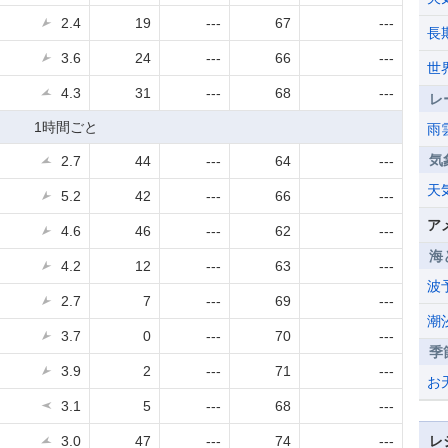
2.4
19
---
67
---
長
3.6
24
---
66
---
世
4.3
31
---
68
---
レ
1時間ごと
雨
気
2.7
44
---
64
---
天
5.2
42
---
66
---
ア
4.6
46
---
62
---
海
4.2
12
---
63
---
波
2.7
7
---
69
---
潮
3.7
0
---
70
---
季
3.9
2
---
71
---
お
3.1
5
---
68
---
3.0
47
---
74
---
レ