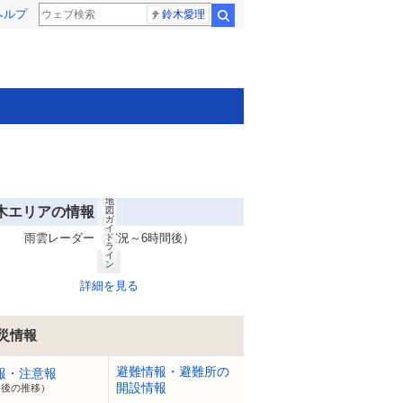
(C
ヘルプ
)
鈴木愛理
検索
O
pe
n
St
re
et
M
ap
(C
)
LY
C
or
po
rat
io
n
8
Ya
月
ho
7
o!
日
地
木エリアの情報
1
図
ガ
8:
イ
5
雨雲レーダー（実況～6時間後）
ド
0
ラ
イ
ン
詳細を見る
災情報
避難情報・避難所の
報・注意報
開設情報
今後の推移）