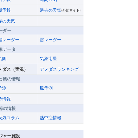
期予報
過去の天気
(外部サイト)
界の天気
ーダー
雲レーダー
雷レーダー
象データ
気図
気象衛星
メダス（実況）
アメダスランキング
と風の情報
予測
風予測
汐情報
節の情報
天気コラム
熱中症情報
ジャー施設