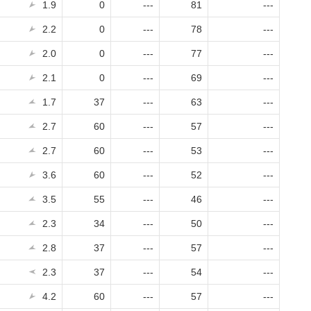
1.9
0
---
81
---
2.2
0
---
78
---
2.0
0
---
77
---
2.1
0
---
69
---
1.7
37
---
63
---
2.7
60
---
57
---
2.7
60
---
53
---
3.6
60
---
52
---
3.5
55
---
46
---
2.3
34
---
50
---
2.8
37
---
57
---
2.3
37
---
54
---
4.2
60
---
57
---