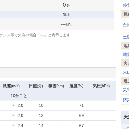
0
停
分
気
気圧
---
台
hPa
ナンス等で欠測の場合「—」と表示します
土
地
地
火
火
過
風速
日照
積雪
湿度
気圧
(m/s)
(分)
(cm)
(%)
(hPa)
災
10分ごと
防
2.0
10
---
71
---
2.0
12
---
69
---
天
2.4
14
---
67
---
天