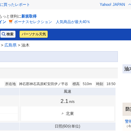
際に買ったレポート
Yahoo! JAPAN
でもっと便利に
新規取得
イン
ボーナスセレクション 人気商品が最大40％
パーソナル天気
>
広島県
> 油木
油
所在地
神石郡神石高原町安田伊ノ平谷
標高
510m
時刻
18:50
風速
2.1
m/s
防
北東
警
日照
(60分単位)
（