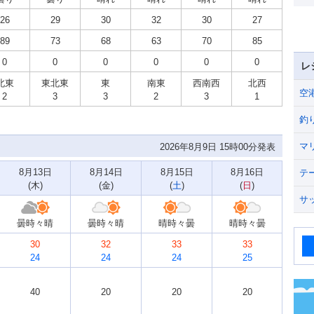
26
29
30
32
30
27
89
73
68
63
70
85
0
0
0
0
0
0
レ
北東
東北東
東
南東
西南西
北西
空
2
3
3
2
3
1
釣
マ
2026年8月9日 15時00分発表
8月13日
8月14日
8月15日
8月16日
テ
(
木
)
(
金
)
(
土
)
(
日
)
サ
曇時々晴
曇時々晴
晴時々曇
晴時々曇
30
32
33
33
24
24
24
25
40
20
20
20