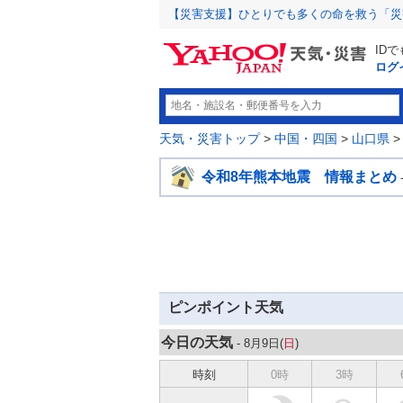
【災害支援】ひとりでも多くの命を救う「災
ID
ログ
天気・災害トップ
>
中国・四国
>
山口県
令和8年熊本地震 情報まとめ
ピンポイント天気
今日の天気
- 8月9日(
日
)
時刻
0時
3時