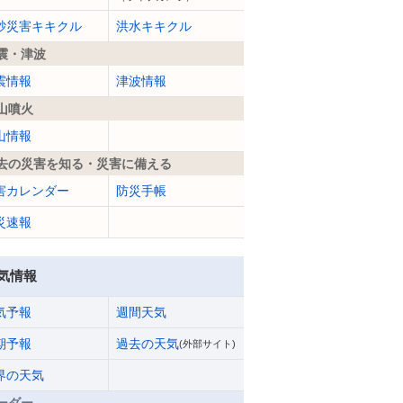
砂災害キキクル
洪水キキクル
震・津波
震情報
津波情報
山噴火
山情報
去の災害を知る・災害に備える
害カレンダー
防災手帳
災速報
気情報
気予報
週間天気
期予報
過去の天気
(外部サイト)
界の天気