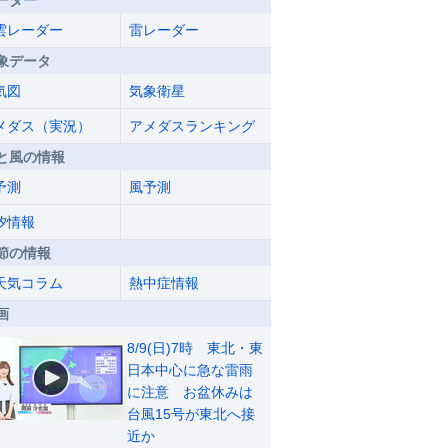
ーダー
雲レーダー
雷レーダー
象データ
気図
気象衛星
メダス（実況）
アメダスランキング
と風の情報
予測
風予測
汐情報
節の情報
天気コラム
熱中症情報
画
8/9(日)7時 東北・東
日本中心に急な雷雨
に注意 お盆休みは
台風15号が東北へ接
近か