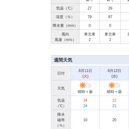
気温（℃）
27
26
湿度（％）
79
87
降水量（mm）
0
0
風向
東北東
東北東
風速（m/s）
2
2
週間天気
8月11日
8月12日
日付
(
火
)
(
水
)
天気
晴時々曇
晴時々曇
気温
34
31
（℃）
24
21
降水
確率
10
20
（％）