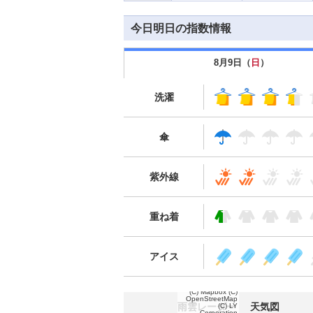
今日明日の指数情報
8月9日（
日
）
洗濯
傘
紫外線
重ね着
アイス
(C) Mapbox
(C)
OpenStreetMap
雨雲レーダー
天気図
(C) LY
Corporation