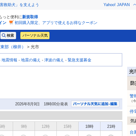
害救助犬」を支えよう
Yahoo! JAPAN
でもっと便利に
新規取得
イン
初回購入限定、アプリで使えるお得なクーポン
パーソナル天気
>
東部（柳井）
> 光市
-
地震情報
-
地震の備え
-
津波の備え
-
緊急支援募金
光
防
警
（
2026年8月9日 18時00分発表
停
気
6時
9時
12時
15時
18時
21時
台