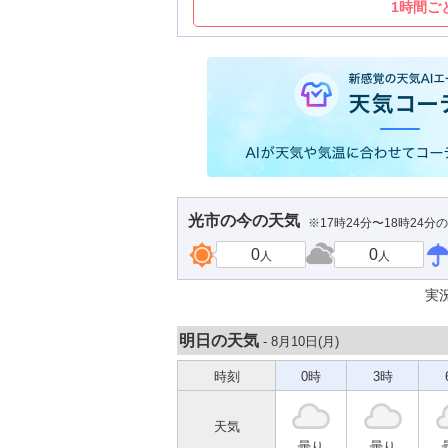
1時間ご
光市
の今の天気
※17時24分〜18時24分
0
0
人
人
実
明日の天気
- 8月10日(
月
)
時刻
0時
3時
天気
曇り
曇り