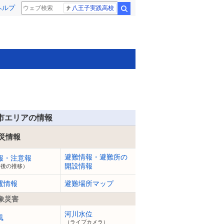
ヘルプ
八王子実践高校
検索
市エリアの情報
災情報
避難情報・避難所の
報・注意報
開設情報
今後の推移）
電情報
避難場所マップ
象災害
河川水位
風
（ライブカメラ）