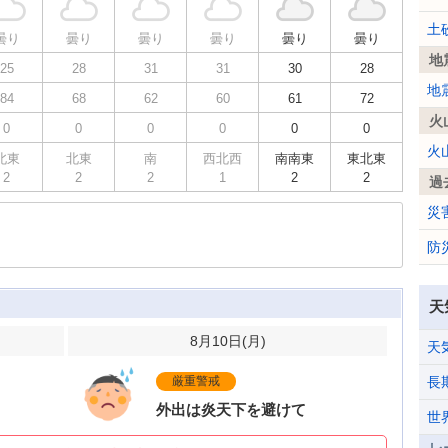
土
曇り
曇り
曇り
曇り
曇り
曇り
地
25
28
31
31
30
28
地
84
68
62
60
61
72
火
0
0
0
0
0
0
火
北東
北東
南
西北西
南南東
東北東
2
2
2
1
2
2
過
災
防
天
8月10日(
月
)
天
厳重警戒
長
外出は炎天下を避けて
世