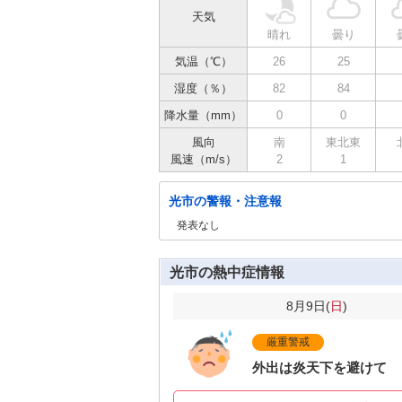
天気
晴れ
曇り
気温（℃）
26
25
湿度（％）
82
84
降水量（mm）
0
0
風向
南
東北東
風速（m/s）
2
1
光市の警報・注意報
発表なし
光市の熱中症情報
8月9日(
日
)
厳重警戒
外出は炎天下を避けて