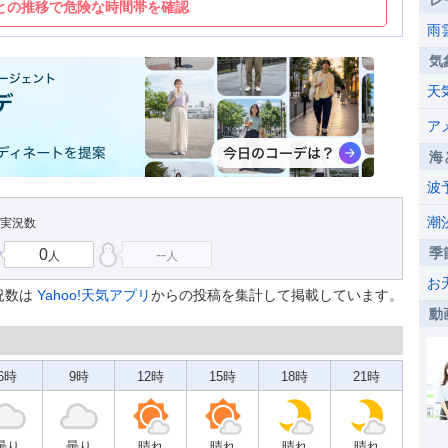
レ
との推移で危険な時間帯を確認
雨
気
天
ア
海
波
潮
の実況数
季
0
--
人
人
お
況数は
Yahoo!天気アプリ
からの投稿を集計して掲載しています。
動
6時
9時
12時
15時
18時
21時
曇り
曇り
晴れ
晴れ
晴れ
晴れ