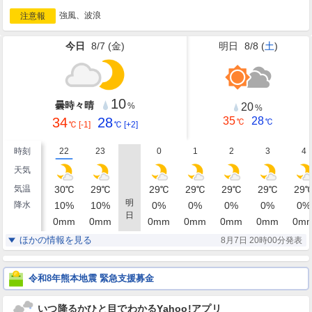
強風、波浪
注意報
今日
8/7 (
金
)
明日
8/8 (
土
)
10
曇時々晴
20
%
%
34
28
35
28
℃
℃
℃
[-1]
℃
[+2]
時刻
22
23
0
1
2
3
4
天気
気温
30
℃
29
℃
29
℃
29
℃
29
℃
29
℃
29
明
降水
10
%
10
%
0
%
0
%
0
%
0
%
0
%
日
0
mm
0
mm
0
mm
0
mm
0
mm
0
mm
0
m
湿度
71
71
72
74
74
75
76
%
%
%
%
%
%
ほかの情報を見る
8月7日 20時00分発表
東南東
東南東
東南東
東南東
東
東
東
風
4
4
4
4
4
4
5
m/s
m/s
m/s
m/s
m/s
m/s
m/
令和8年熊本地震 緊急支援募金
いつ降るかひと目でわかるYahoo!アプリ