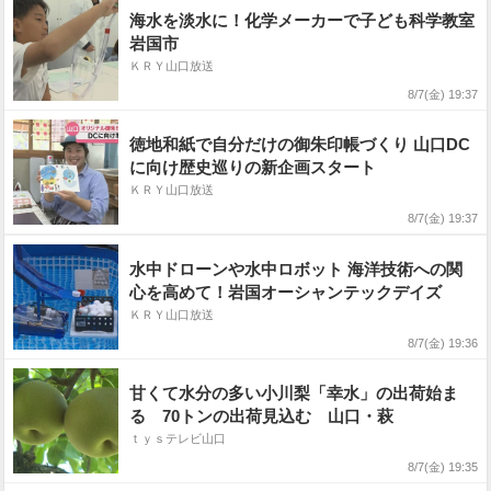
海水を淡水に！化学メーカーで子ども科学教室
岩国市
ＫＲＹ山口放送
8/7(金) 19:37
徳地和紙で自分だけの御朱印帳づくり 山口DC
に向け歴史巡りの新企画スタート
ＫＲＹ山口放送
8/7(金) 19:37
水中ドローンや水中ロボット 海洋技術への関
心を高めて！岩国オーシャンテックデイズ
ＫＲＹ山口放送
8/7(金) 19:36
甘くて水分の多い小川梨「幸水」の出荷始ま
る 70トンの出荷見込む 山口・萩
ｔｙｓテレビ山口
8/7(金) 19:35