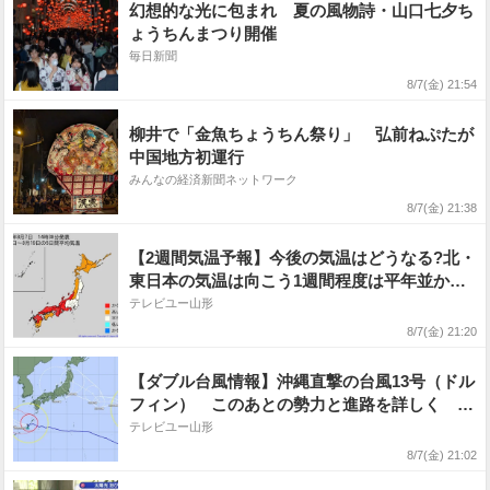
幻想的な光に包まれ 夏の風物詩・山口七夕ち
ょうちんまつり開催
毎日新聞
8/7(金) 21:54
柳井で「金魚ちょうちん祭り」 弘前ねぷたが
中国地方初運行
みんなの経済新聞ネットワーク
8/7(金) 21:38
【2週間気温予報】今後の気温はどうなる?北・
東日本の気温は向こう1週間程度は平年並か低
い日が多い予報 その後は平年並か高い予報
テレビユー山形
熱中症などに注意 今後の全国の天気を画像
8/7(金) 21:20
で 気象庁
【ダブル台風情報】沖縄直撃の台風13号（ドル
フィン） このあとの勢力と進路を詳しく 奄
美・沖縄などへの影響はどうなる? 最大瞬間風
テレビユー山形
速60m/s 台風15号は本州直撃の可能性...進路
8/7(金) 21:02
予想・勢力を詳しく 全国の天気を画像で 気