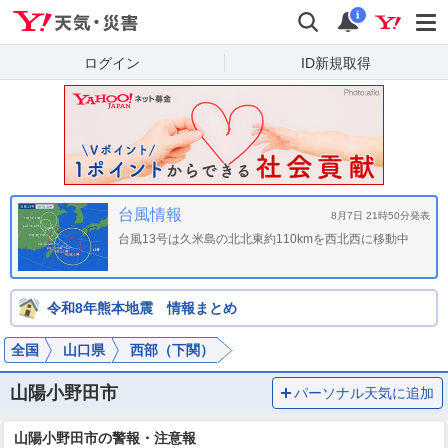
Yahoo!天気・災害
検索
通知
i
ログイン
ID新規取得
台風情報
8月7日 21時50分発表
台風13号は久米島の北北東約110kmを西北西に移動中
令和8年熊本地震 情報まとめ
全国
山口県
西部（下関）
山陽小野田市
パーソナル天気に追加
山陽小野田市の警報・注意報