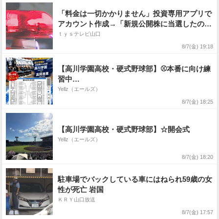
「料金は一切かかりません」投資専用アプリで
アカウント作成→「新規公開株に当選したので
不足分の入金を」SNS型投資詐欺で女性（30
ｔｙｓテレビ山口
代）が約4900万円だまし取られる
8/7(金) 19:18
【高川学園高校・硬式野球部】⚾本番に向け練
習中…
Yellz（エールズ）
8/7(金) 18:25
【高川学園高校・硬式野球部】☆開会式
Yellz（エールズ）
8/7(金) 18:20
駐車場でバックしている車にはねられ59歳の女
性が死亡 岩国
ＫＲＹ山口放送
8/7(金) 17:57