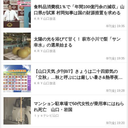
食料品消費税1％で「年間100億円余の減収」山
口県が試算 村岡知事は国の財源措置を求める
ＫＲＹ山口放送
8/7(金) 19:35
太陽の光を浴びて甘く！ 萩市小川で梨「サン
幸水」の選果始まる
ＫＲＹ山口放送
8/7(金) 19:35
【山口天気 夕刊8/7】きょうは二十四節気の
「立秋」…秋と呼ぶには厳しい暑さ&熱帯夜が
続く お盆は台風15号の動向注意
ＫＲＹ山口放送
8/7(金) 19:28
マンション駐車場で50代女性が乗用車にはねら
れ死亡 山口・岩国
ｔｙｓテレビ山口
8/7(金) 19:20