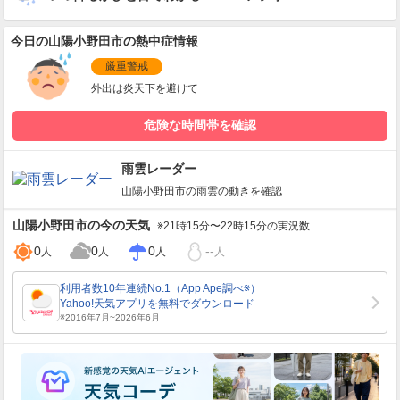
今日の山陽小野田市の熱中症情報
厳重警戒
外出は炎天下を避けて
危険な時間帯を確認
雨雲レーダー
山陽小野田市
の雨雲の動きを確認
山陽小野田市
の今の天気
※21時15分〜22時15分の実況数
0
0
0
--
人
人
人
人