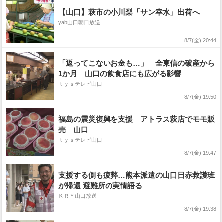
象庁
【山口】萩市の小川梨「サン幸水」出荷へ
yab山口朝日放送
8/7(金) 20:44
「返ってこないお金も…」 全東信の破産から
1か月 山口の飲食店にも広がる影響
ｔｙｓテレビ山口
8/7(金) 19:50
福島の震災復興を支援 アトラス萩店でモモ販
売 山口
ｔｙｓテレビ山口
8/7(金) 19:47
支援する側も疲弊…熊本派遣の山口日赤救護班
が帰還 避難所の実情語る
ＫＲＹ山口放送
8/7(金) 19:38