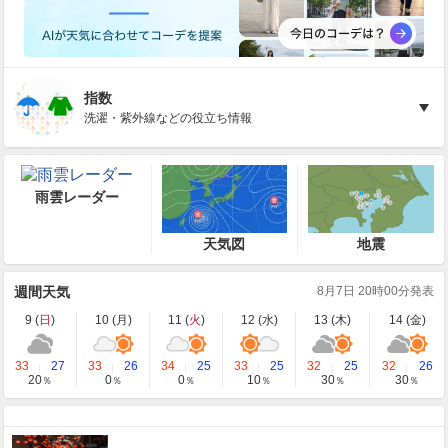
指数
洗濯・紫外線などの役立ち情報
雨雲レーダー
天気図
地震
週間天気
8月7日 20時00分発表
9 (
日
)
10 (
月
)
11 (
火
)
12 (
水
)
13 (
木
)
14 (
金
)
33
27
33
26
34
25
33
25
32
25
32
26
20
0
0
10
30
30
％
％
％
％
％
％