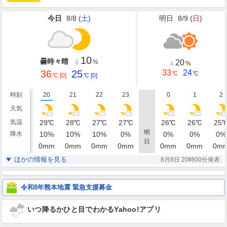
今日
8/8 (
土
)
明日
8/9 (
日
)
10
曇時々晴
20
%
%
36
25
33
24
℃
℃
℃
[0]
℃
[0]
時刻
20
21
22
23
0
1
2
天気
気温
29
℃
28
℃
27
℃
27
℃
26
℃
26
℃
25
明
降水
10
%
10
%
10
%
0
%
0
%
0
%
0
%
日
0
mm
0
mm
0
mm
0
mm
0
mm
0
mm
0
m
湿度
71
76
75
72
72
73
74
%
%
%
%
%
%
ほかの情報を見る
8月8日 20時00分発表
静穏
東
東南東
南東
南東
南東
南東
風
0
1
1
1
1
1
1
m/s
m/s
m/s
m/s
m/s
m/s
m/
令和8年熊本地震 緊急支援募金
いつ降るかひと目でわかるYahoo!アプリ