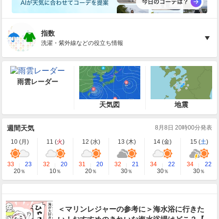
指数
洗濯・紫外線などの役立ち情報
雨雲レーダー
天気図
地震
週間天気
8月8日 20時00分発表
10 (
月
)
11 (
火
)
12 (
水
)
13 (
木
)
14 (
金
)
15 (
土
)
33
23
32
20
31
20
32
21
34
22
34
22
20
10
20
30
30
30
％
％
％
％
％
％
＜マリンレジャーの参考に＞海水浴に行きた