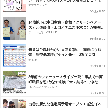
い！おすすめのきれいな海水浴場はどこ？【西
日本エリア編】
ママスタセレクト
8/8(土) 19:50
14歳以下は中田空良（島根／グリーンベアー
ズ）と佐藤凜（山口／テニスNOCO）が単複2
冠 [2026年度第44回中国ジュニアテニス選手権
テニスマガジンONLINE
大会]
8/8(土) 19:30
来週は台風15号が北日本直撃か 関東にも影
響 熱帯低気圧が次々と発生 2週間天気
tenki.jp
8/8(土) 18:41
3年前のウォータースライダー死亡事故で邑南
町職員を懲戒処分 遺族「全く納得のできない
結果」
TSKさんいん中央テレビ
8/8(土) 18:30
出雲に新たな住宅展示場オープン！ 記念イベ