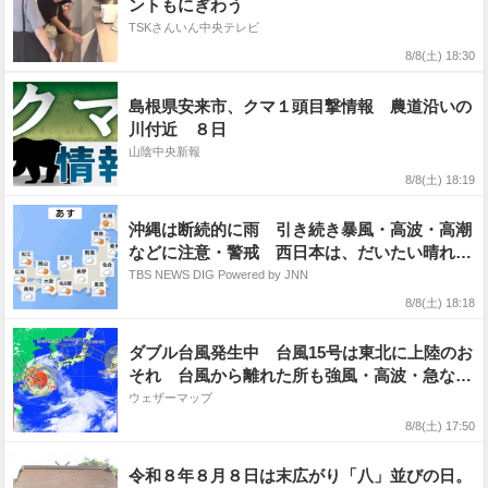
ントもにぎわう
TSKさんいん中央テレビ
8/8(土) 18:30
島根県安来市、クマ１頭目撃情報 農道沿いの
川付近 ８日
山陰中央新報
8/8(土) 18:19
沖縄は断続的に雨 引き続き暴風・高波・高潮
などに注意・警戒 西日本は、だいたい晴れる
が宮崎・鹿児島では雨が降る見込み
TBS NEWS DIG Powered by JNN
8/8(土) 18:18
ダブル台風発生中 台風15号は東北に上陸のお
それ 台風から離れた所も強風・高波・急な雷
雨などに注意
ウェザーマップ
8/8(土) 17:50
令和８年８月８日は末広がり「八」並びの日。