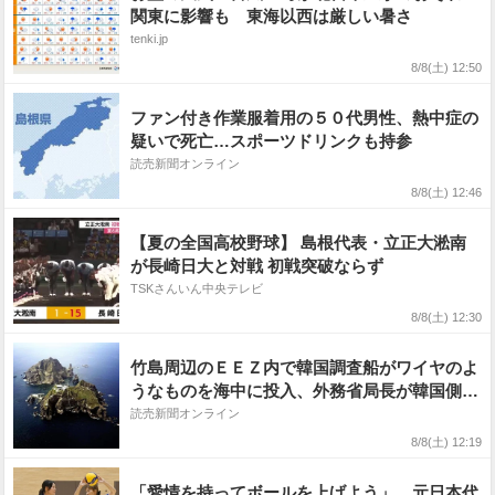
関東に影響も 東海以西は厳しい暑さ
tenki.jp
8/8(土) 12:50
ファン付き作業服着用の５０代男性、熱中症の
疑いで死亡…スポーツドリンクも持参
読売新聞オンライン
8/8(土) 12:46
【夏の全国高校野球】 島根代表・立正大淞南
が長崎日大と対戦 初戦突破ならず
TSKさんいん中央テレビ
8/8(土) 12:30
竹島周辺のＥＥＺ内で韓国調査船がワイヤのよ
うなものを海中に投入、外務省局長が韓国側に
抗議
読売新聞オンライン
8/8(土) 12:19
「愛情を持ってボールを上げよう」 元日本代