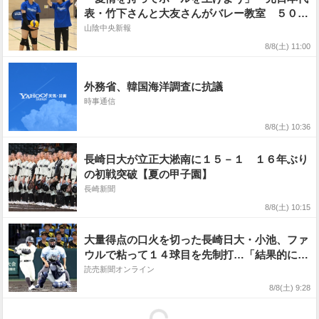
表・竹下さんと大友さんがバレー教室 ５０人
が心構え学ぶ 島根県出雲市
山陰中央新報
8/8(土) 11:00
外務省、韓国海洋調査に抗議
時事通信
8/8(土) 10:36
長崎日大が立正大淞南に１５－１ １６年ぶり
の初戦突破【夏の甲子園】
長崎新聞
8/8(土) 10:15
大量得点の口火を切った長崎日大・小池、ファ
ウルで粘って１４球目を先制打…「結果的にヒ
ット」で立正大淞南に大勝
読売新聞オンライン
8/8(土) 9:28