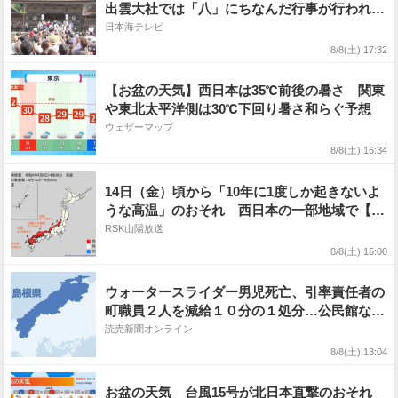
出雲大社では「八」にちなんだ行事が行われ、
参拝客で賑わった
日本海テレビ
8/8(土) 17:32
【お盆の天気】西日本は35℃前後の暑さ 関東
や東北太平洋側は30℃下回り暑さ和らぐ予想
ウェザーマップ
8/8(土) 16:34
14日（金）頃から「10年に1度しか起きないよ
うな高温」のおそれ 西日本の一部地域で【気
象庁早期天候情報】
RSK山陽放送
8/8(土) 15:00
ウォータースライダー男児死亡、引率責任者の
町職員２人を減給１０分の１処分…公民館など
企画のデイキャンプ
読売新聞オンライン
8/8(土) 13:04
お盆の天気 台風15号が北日本直撃のおそれ