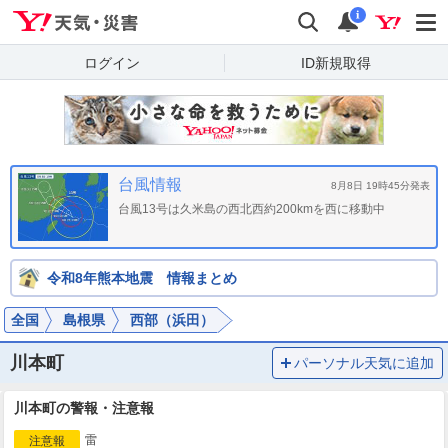
Yahoo!天気・災害
検索
通知
i
ログイン
ID新規取得
台風情報
8月8日 19時45分発表
台風13号は久米島の西北西約200kmを西に移動中
令和8年熊本地震 情報まとめ
全国
島根県
西部（浜田）
川本町
パーソナル天気に追加
川本町の警報・注意報
雷
注意報