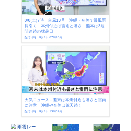
8/8(土)7時 台風13号 沖縄・奄美で暴風雨
長引く 本州付近は雷雨と暑さ 熊本は3週
間連続の猛暑日
配信日時：8月8日 07時26分
天気ニュース - 週末は本州付近も暑さと雷雨
に注意 沖縄や奄美は荒天続く
配信日時：8月8日 13時59分