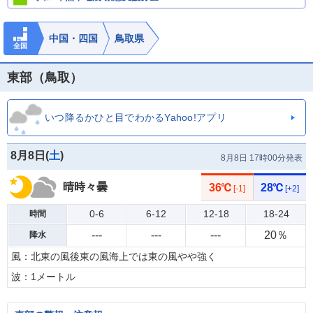
中国・四国
鳥取県
全国
東部（鳥取）
いつ降るかひと目でわかるYahoo!アプリ
8月8日(
土
)
8月8日 17時00分発表
晴時々曇
36℃
28℃
[-1]
[+2]
0-6
6-12
12-18
18-24
時間
---
---
---
20％
降水
風：北東の風後東の風海上では東の風やや強く
波：1メートル