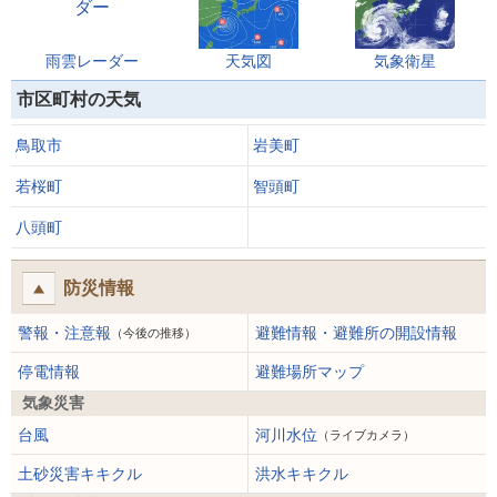
雨雲レーダー
天気図
気象衛星
市区町村の天気
鳥取市
岩美町
若桜町
智頭町
八頭町
防災情報
警報・注意報
避難情報・避難所の開設情報
（今後の推移）
停電情報
避難場所マップ
気象災害
台風
河川水位
（ライブカメラ）
土砂災害キキクル
洪水キキクル