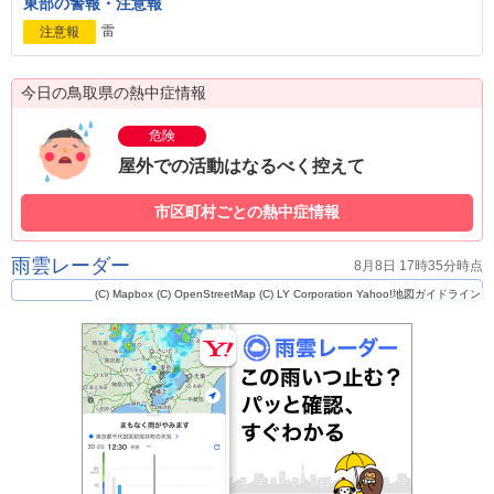
東部の警報・注意報
雷
注意報
今日の鳥取県の熱中症情報
危険
屋外での活動はなるべく控えて
市区町村ごとの熱中症情報
雨雲レーダー
8月8日 17時35分時点
(C) Mapbox
(C) OpenStreetMap
(C) LY Corporation
Yahoo!地図ガイドライン