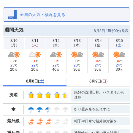
全国の天気・概況を見る
週間天気
8月8日 15時00分発表
8/10
8/11
8/12
8/13
8/14
8/15
（
月
）
（
火
）
（
水
）
（
木
）
（
金
）
（
土
）
32
31
30
33
34
34
℃
℃
℃
℃
℃
℃
25
22
22
23
24
24
℃
℃
℃
℃
℃
℃
20
20
40
30
30
30
％
％
％
％
％
％
8月8日(
土
)
8月9日(
日
)
絶好の洗濯日和。バスタオルも
洗濯
速乾
傘
折り畳み傘を忘れずに
紫外線
帽子や日傘で紫外線対策を
重ね着