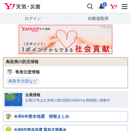
Yahoo!天気・災害
検索
通知
i
ログイン
ID新規取得
鳥取県の防災情報
竜巻注意情報
鳥取市北部など
台風情報
台風13号は久米島の西北西約180kmを西南西に移動中
令和8年熊本地震 情報まとめ
令和8年熊本地震 緊急支援募金