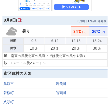
8月9日(
日
)
8月8日 17時00分発表
曇り
34℃
26℃
[-2]
[-2]
0-6
6-12
12-18
18-24
時間
10％
20％
20％
30％
降水
風：南東の風後北東の風海上では後北東の風やや強く
波：1メートル後2メートル
市区町村の天気
鳥取市
岩美町
若桜町
智頭町
八頭町