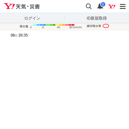
Yahoo!天気・災害
検索
通知
i
ログイン
ID新規取得
降水量凡
08
20:35
日