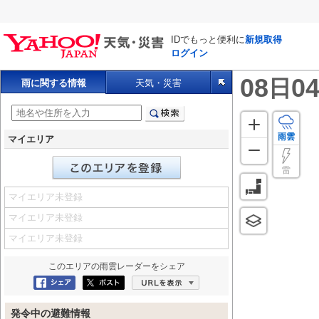
IDでもっと便利に
新規取得
ログイン
08
04
日
雨に関する情報
天気・災害
雨雲
マイエリア
雷
マイエリア未登録
マイエリア未登録
マイエリア未登録
このエリアの
雨雲レーダー
をシェア
Facebookにシェア
ポスト
URLを表示
発令中の避難情報