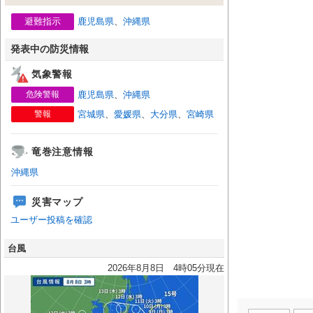
避難指示
鹿児島県
、
沖縄県
発表中の防災情報
気象警報
危険警報
鹿児島県
、
沖縄県
警報
宮城県
、
愛媛県
、
大分県
、
宮崎県
竜巻注意情報
沖縄県
災害マップ
ユーザー投稿を確認
台風
2026年8月8日 4時05分現在