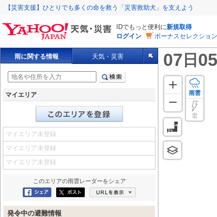
【災害支援】ひとりでも多くの命を救う「災害救助犬」を支えよう
IDでもっと便利に
新規取得
ログイン
ボーナスセレクション
07
05
日
雨に関する情報
天気・災害
雨雲
マイエリア
雷
マイエリア未登録
マイエリア未登録
マイエリア未登録
このエリアの
雨雲レーダー
をシェア
Facebookにシェア
ポスト
URLを表示
発令中の避難情報