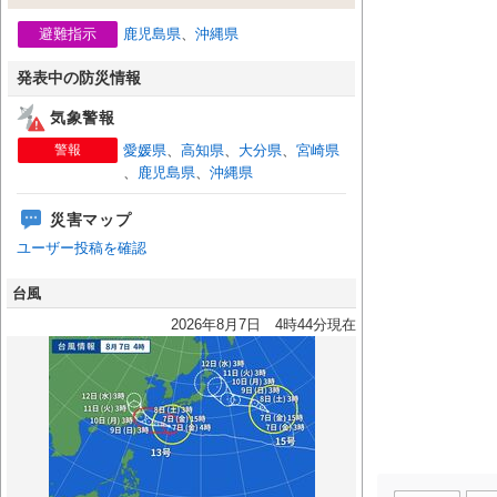
避難指示
鹿児島県
、
沖縄県
発表中の防災情報
気象警報
警報
愛媛県
、
高知県
、
大分県
、
宮崎県
、
鹿児島県
、
沖縄県
災害マップ
ユーザー投稿を確認
台風
2026年8月7日 4時44分現在