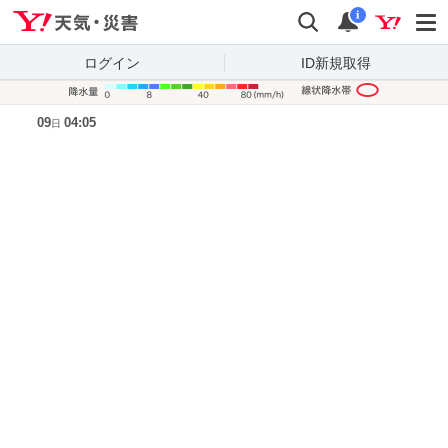
Yahoo!天気・災害
検索
通知
i
ログイン
ID新規取得
降水量凡
09
04:05
日