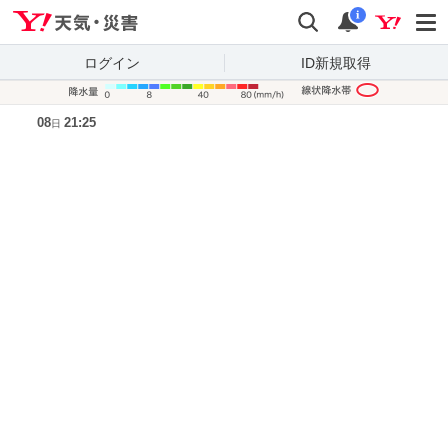
Yahoo!天気・災害
検索
通知
i
ログイン
ID新規取得
降水量凡
08
21:25
日