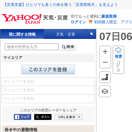
【災害支援】ひとりでも多くの命を救う「災害救助犬」を支えよう
IDでもっと便利に
新規取得
ログイン
初回購入限定、アプ
07
06
日
雨に関する情報
天気・災害
雨雲
マイエリア
雷
マイエリア未登録
マイエリア未登録
マイエリア未登録
このエリアの
雨雲レーダー
をシェア
Facebookにシェア
ポスト
URLを表示
発令中の避難情報