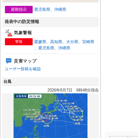
避難指示
鹿児島県
、
沖縄県
発表中の防災情報
気象警報
警報
愛媛県
、
高知県
、
大分県
、
宮崎県
、
鹿児島県
、
沖縄県
災害マップ
ユーザー投稿を確認
台風
2026年8月7日 6時48分現在