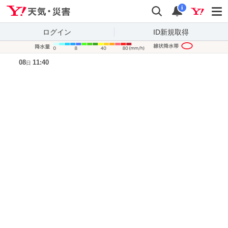
Yahoo!天気・災害
検索
通知
i
ログイン
ID新規取得
降水量凡
08
11:40
日