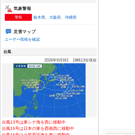
気象警報
警報
栃木県
、
大阪府
、
沖縄県
災害マップ
ユーザー投稿を確認
台風
2026年8月9日 19時13分現在
台風13号は東シナ海を西に移動中
台風15号は日本の東を西南西に移動中
台風16号は小笠原近海を東に移動中