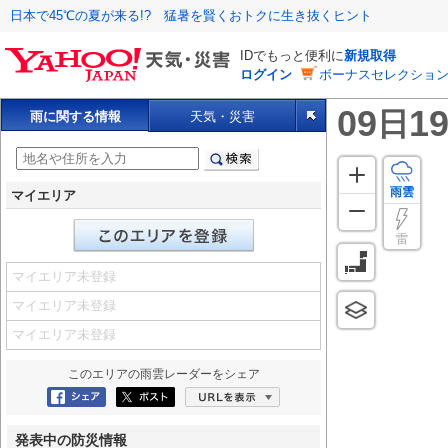
日本で45℃の夏が来る!? 猛暑を賢くおトクに生き抜くヒント
IDでもっと便利に
新規取得
ログイン
ボーナスセレクション
09
19
日
雨に関する情報
天気・災害
雨雲
マイエリア
雷
マイエリア未登録
マイエリア未登録
マイエリア未登録
このエリアの
雨雲レーダー
をシェア
Facebookにシェア
ポスト
URLを表示
発表中の防災情報