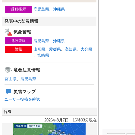
避難指示
鹿児島県
、
沖縄県
発表中の防災情報
気象警報
危険警報
鹿児島県
、
沖縄県
警報
山形県
、
愛媛県
、
高知県
、
大分県
、
宮崎県
竜巻注意情報
富山県
、
鹿児島県
災害マップ
ユーザー投稿を確認
台風
2026年8月7日 16時03分現在