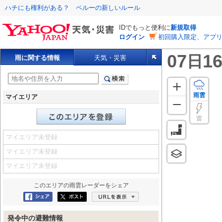
ハチにも権利がある？ ペルーの新しいルール
IDでもっと便利に
新規取得
ログイン
初回購入限定、アプ
07
16
日
雨に関する情報
天気・災害
雨雲
マイエリア
雷
マイエリア未登録
マイエリア未登録
マイエリア未登録
このエリアの
雨雲レーダー
をシェア
Facebookにシェア
ポスト
URLを表示
発令中の避難情報