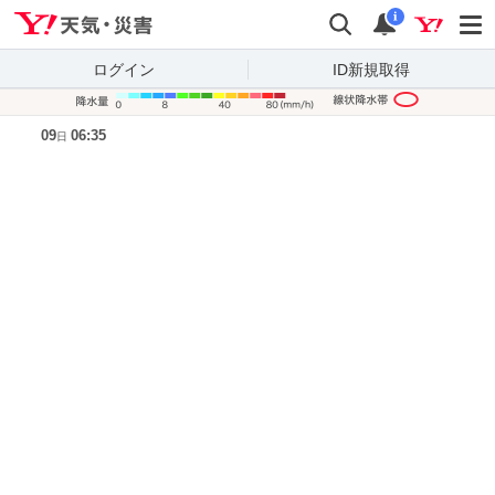
Yahoo!天気・災害
検索
通知
i
ログイン
ID新規取得
降水量凡
09
06:35
日