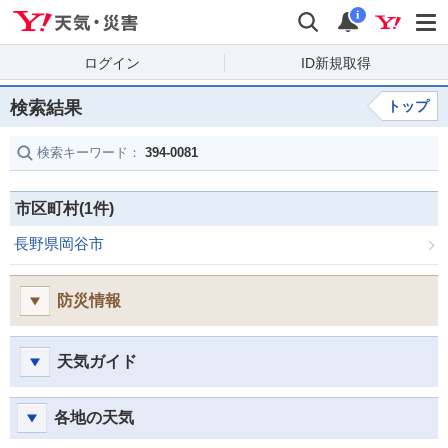
Yahoo!天気・災害
検索
通知
i
ログイン
ID新規取得
検索結果
トップ
検索キーワード：
394-0081
市区町村(1件)
長野県岡谷市
防災情報
天気ガイド
各地の天気