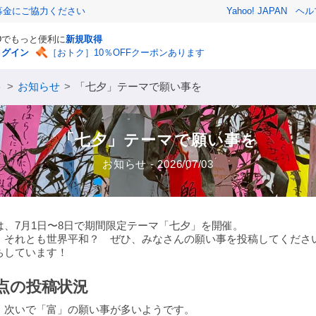
募金にご協力ください
Yahoo! JAPAN
ヘル
IDでもっと便利に
新規取得
ログイン
［おトク］10％OFFクーポンあります
ト
>
お知らせ
>
「七夕」テーマで願い事を
「七夕」テーマで願い事を
お知らせ - 2026/07/03
、7月1日〜8日で期間限定テーマ「七夕」を開催。
、それとも世界平和？ ぜひ、みなさんの願い事を投稿してくださ
ちしています！
時点の投稿状況
、次いで「富」の願い事が多いようです。