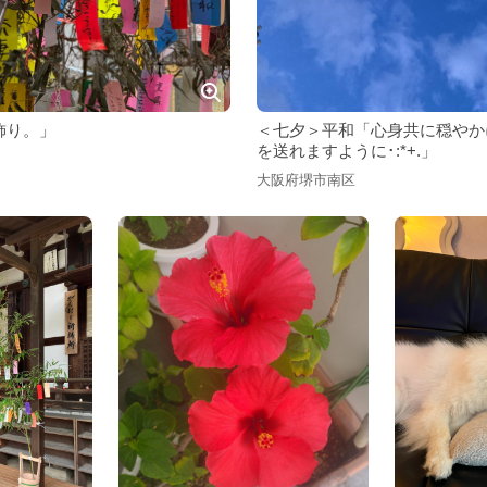
飾り。」
＜七夕＞平和「心身共に穏やか
を送れますように･:*+.」
大阪府堺市南区