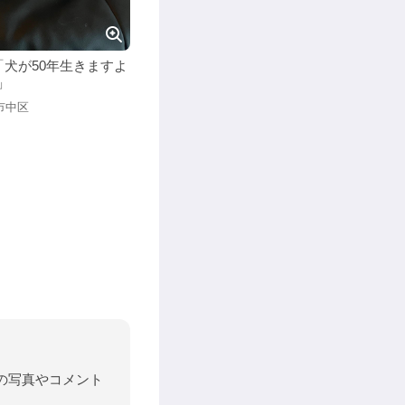
犬が50年生きますよ
」
市中区
。
節の写真やコメント