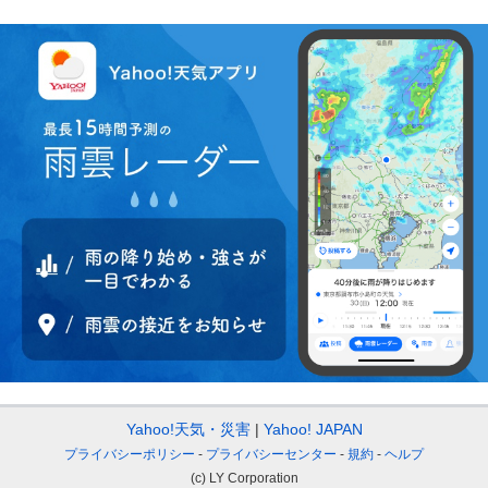
Yahoo!天気・災害
Yahoo! JAPAN
プライバシーポリシー
プライバシーセンター
規約
ヘルプ
(c) LY Corporation