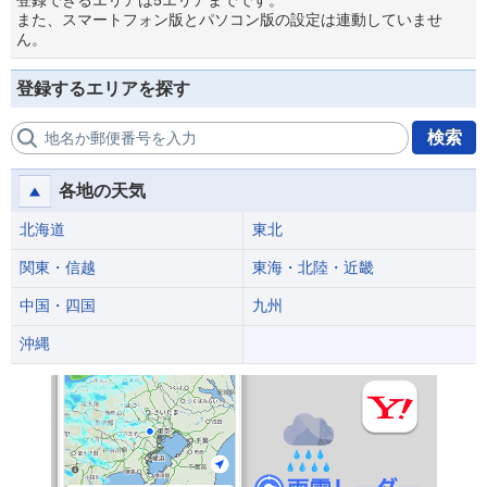
登録できるエリアは5エリアまでです。
また、スマートフォン版とパソコン版の設定は連動していませ
ん。
登録するエリアを探す
検索
地名か郵便番号を入力
各地の天気
北海道
東北
関東・信越
東海・北陸・近畿
中国・四国
九州
沖縄