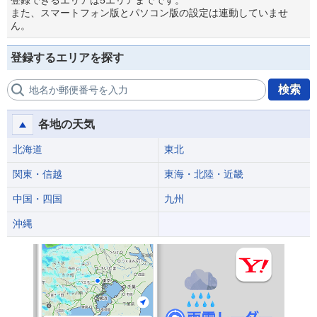
登録できるエリアは5エリアまでです。
また、スマートフォン版とパソコン版の設定は連動していませ
ん。
登録するエリアを探す
検索
地名か郵便番号を入力
各地の天気
北海道
東北
関東・信越
東海・北陸・近畿
中国・四国
九州
沖縄