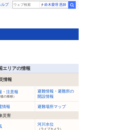
ヘルプ
鈴木愛理 恩師
検索
国エリアの情報
災情報
避難情報・避難所の
報・注意報
開設情報
今後の推移）
電情報
避難場所マップ
象災害
河川水位
風
（ライブカメラ）