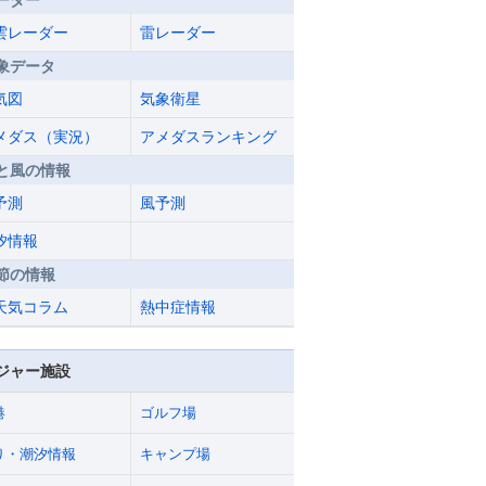
ーダー
雲レーダー
雷レーダー
象データ
気図
気象衛星
メダス（実況）
アメダスランキング
と風の情報
予測
風予測
汐情報
節の情報
天気コラム
熱中症情報
ジャー施設
港
ゴルフ場
り・潮汐情報
キャンプ場