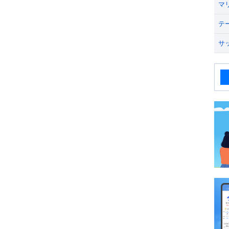
マ
テ
サ