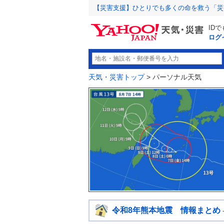
【災害支援】ひとりでも多くの命を救う「災
ID
ログ
天気・災害トップ
> パーソナル天気
令和8年熊本地震 情報まとめ