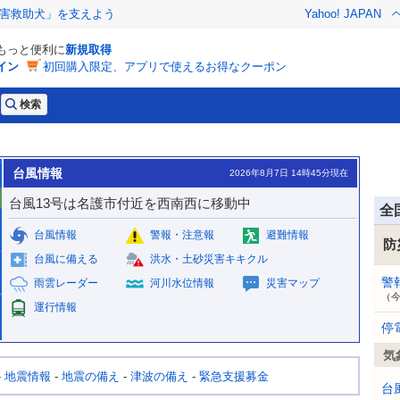
害救助犬」を支えよう
Yahoo! JAPAN
でもっと便利に
新規取得
イン
初回購入限定、アプリで使えるお得なクーポン
台風情報
2026年8月7日 14時45分現在
台風13号は名護市付近を西南西に移動中
全
台風情報
警報・注意報
避難情報
防
台風に備える
洪水・土砂災害キキクル
警
雨雲レーダー
河川水位情報
災害マップ
（
運行情報
停
気
-
地震情報
-
地震の備え
-
津波の備え
-
緊急支援募金
台