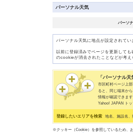
パーソナル天気
パーソ
パーソナル天気に地点が設定されてい
以前に登録済みでページを更新しても
のcookieが消去されたことなどが
「パーソナル天
市区町村ページ上
ると、同じ端末から
情報が確認できます
Yahoo! JAP
登録したいエリアを検索
地名、施設名、
※クッキー（Cookie）を参照しているため