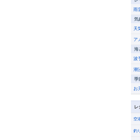
レ
雨
気
天
ア
海
波
潮
季
お
レ
空
釣