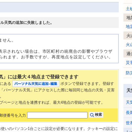
土
地
ナル天気の追加に失敗しました。
地
火
ません。
火
表示されない場合は、市区町村の統廃合の影響やブラウザ
過
考えられます。お手数ですが、再度地点を設定してください。
災
防
気」には最大４地点まで登録できます
部にある
ボタンで登録できます。登録す
「パーソナル天気」にアクセスした際に毎回同じ地点の天気・災害
天
。
天
AN トップページと地点を連携すれば、最大4地点の登録が可能です。
長
郵便番号を入力
世
、お使いのパソコン1台ごとに設定が必要になります。クッキーの設定に