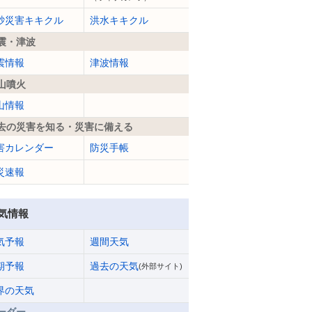
砂災害キキクル
洪水キキクル
震・津波
震情報
津波情報
山噴火
山情報
去の災害を知る・災害に備える
害カレンダー
防災手帳
災速報
気情報
気予報
週間天気
期予報
過去の天気
(外部サイト)
界の天気