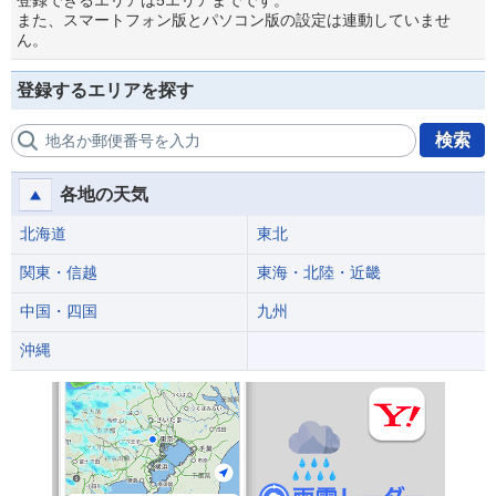
登録できるエリアは5エリアまでです。
また、スマートフォン版とパソコン版の設定は連動していませ
ん。
登録するエリアを探す
検索
地名か郵便番号を入力
各地の天気
北海道
東北
関東・信越
東海・北陸・近畿
中国・四国
九州
沖縄