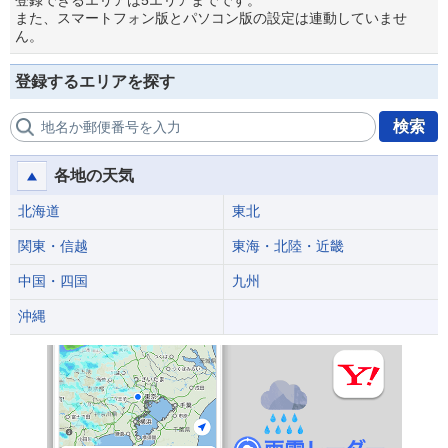
登録できるエリアは5エリアまでです。
また、スマートフォン版とパソコン版の設定は連動していませ
ん。
登録するエリアを探す
検索
地名か郵便番号を入力
各地の天気
北海道
東北
関東・信越
東海・北陸・近畿
中国・四国
九州
沖縄