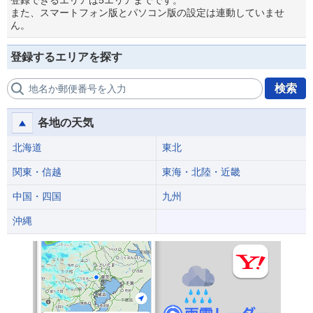
登録できるエリアは5エリアまでです。
また、スマートフォン版とパソコン版の設定は連動していませ
ん。
登録するエリアを探す
検索
地名か郵便番号を入力
各地の天気
北海道
東北
関東・信越
東海・北陸・近畿
中国・四国
九州
沖縄