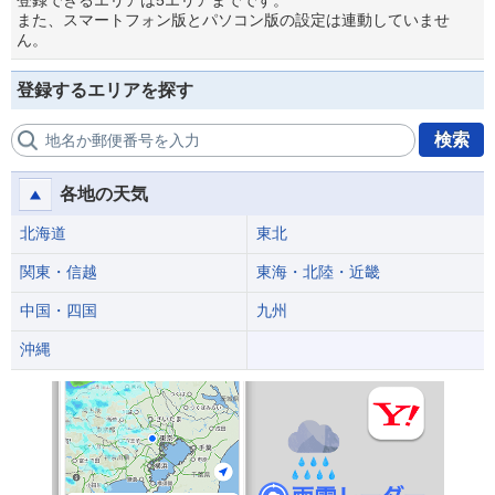
登録できるエリアは5エリアまでです。
また、スマートフォン版とパソコン版の設定は連動していませ
ん。
登録するエリアを探す
検索
地名か郵便番号を入力
各地の天気
北海道
東北
関東・信越
東海・北陸・近畿
中国・四国
九州
沖縄