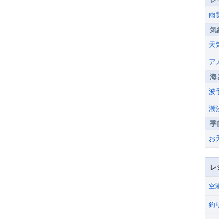
レ
雨
気
天
ア
海
波
潮
季
お
レ
空
釣