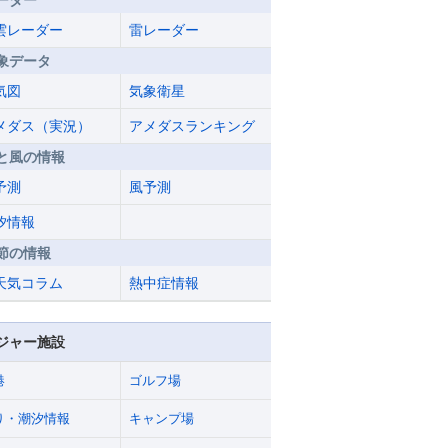
ーダー
雲レーダー
雷レーダー
象データ
気図
気象衛星
メダス（実況）
アメダスランキング
と風の情報
予測
風予測
汐情報
節の情報
天気コラム
熱中症情報
ジャー施設
港
ゴルフ場
り・潮汐情報
キャンプ場