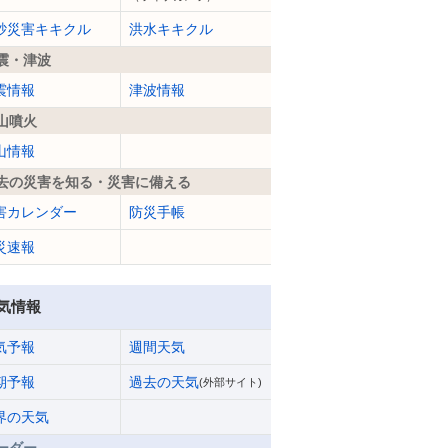
砂災害キキクル
洪水キキクル
震・津波
震情報
津波情報
山噴火
山情報
去の災害を知る・災害に備える
害カレンダー
防災手帳
災速報
気情報
気予報
週間天気
期予報
過去の天気
(外部サイト)
界の天気