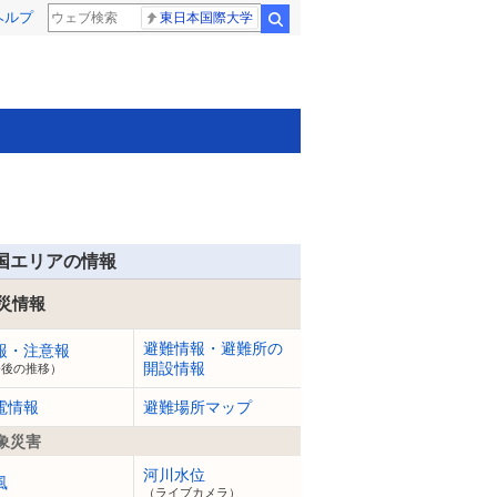
ヘルプ
東日本国際大学
検索
国エリアの情報
災情報
避難情報・避難所の
報・注意報
開設情報
今後の推移）
電情報
避難場所マップ
象災害
河川水位
風
（ライブカメラ）