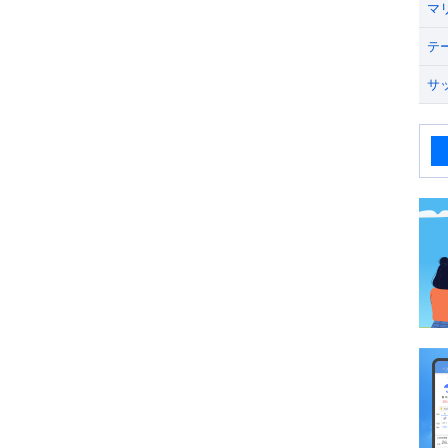
マ
テ
サ