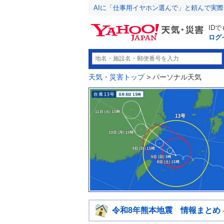
AIに「仕事用イヤホン選んで」と頼んで実
ID
ログ
天気・災害トップ
> パーソナル天気
令和8年熊本地震 情報まとめ