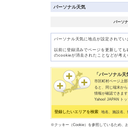
パーソナル天気
パーソ
パーソナル天気に地点が設定されてい
以前に登録済みでページを更新しても
のcookieが消去されたことなどが
「パーソナル天
市区町村ページ上
ると、同じ端末から
情報が確認できます
Yahoo! JAP
登録したいエリアを検索
地名、施設名、
※クッキー（Cookie）を参照しているため