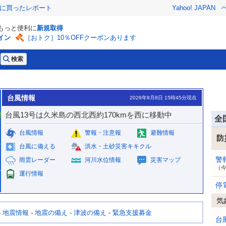
際に買ったレポート
Yahoo! JAPAN
でもっと便利に
新規取得
イン
［おトク］10％OFFクーポンあります
台風情報
2026年8月8日 15時45分現在
台風13号は久米島の西北西約170kmを西に移動中
全
台風情報
警報・注意報
避難情報
防
台風に備える
洪水・土砂災害キキクル
警
雨雲レーダー
河川水位情報
災害マップ
（
運行情報
停
気
-
地震情報
-
地震の備え
-
津波の備え
-
緊急支援募金
台