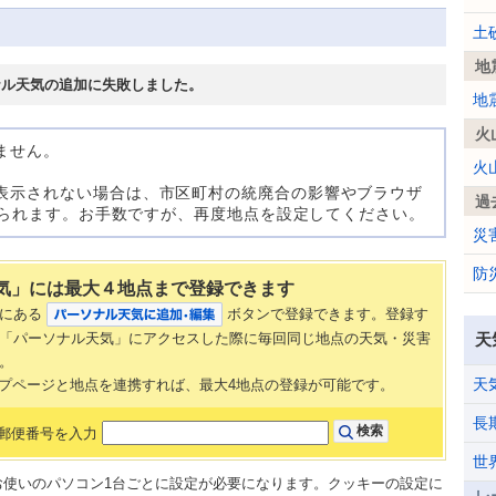
土
地
ナル天気の追加に失敗しました。
地
火
ません。
火
表示されない場合は、市区町村の統廃合の影響やブラウザ
過
考えられます。お手数ですが、再度地点を設定してください。
災
防
気」には最大４地点まで登録できます
部にある
ボタンで登録できます。登録す
「パーソナル天気」にアクセスした際に毎回同じ地点の天気・災害
天
。
天
AN トップページと地点を連携すれば、最大4地点の登録が可能です。
長
郵便番号を入力
世
、お使いのパソコン1台ごとに設定が必要になります。クッキーの設定に