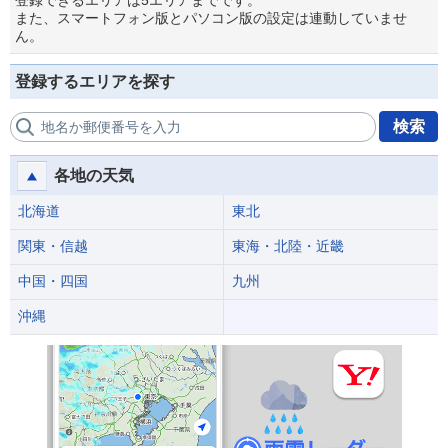
登録できるエリアは5エリアまでです。
また、スマートフォン版とパソコン版の設定は連動していませ
ん。
登録するエリアを探す
検索
地名か郵便番号を入力
各地の天気
北海道
東北
関東・信越
東海・北陸・近畿
中国・四国
九州
沖縄