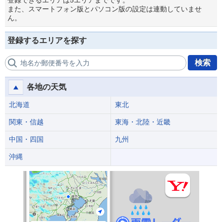
登録できるエリアは5エリアまでです。
また、スマートフォン版とパソコン版の設定は連動していませ
ん。
登録するエリアを探す
検索
地名か郵便番号を入力
各地の天気
北海道
東北
関東・信越
東海・北陸・近畿
中国・四国
九州
沖縄