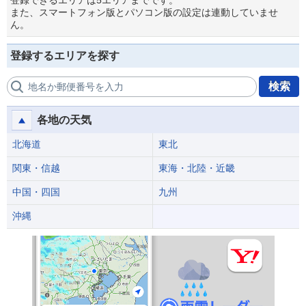
登録できるエリアは5エリアまでです。
また、スマートフォン版とパソコン版の設定は連動していませ
ん。
登録するエリアを探す
検索
地名か郵便番号を入力
各地の天気
北海道
東北
関東・信越
東海・北陸・近畿
中国・四国
九州
沖縄