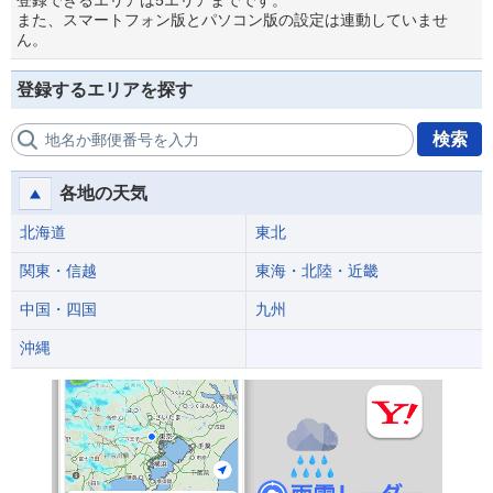
登録できるエリアは5エリアまでです。
また、スマートフォン版とパソコン版の設定は連動していませ
ん。
登録するエリアを探す
検索
地名か郵便番号を入力
各地の天気
北海道
東北
関東・信越
東海・北陸・近畿
中国・四国
九州
沖縄