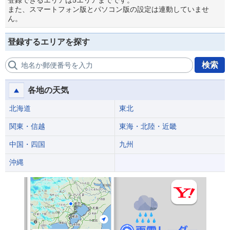
登録できるエリアは5エリアまでです。
また、スマートフォン版とパソコン版の設定は連動していませ
ん。
登録するエリアを探す
検索
地名か郵便番号を入力
各地の天気
北海道
東北
関東・信越
東海・北陸・近畿
中国・四国
九州
沖縄