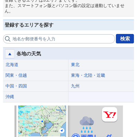
登録できるエリアは5エリアまでです。
また、スマートフォン版とパソコン版の設定は連動していませ
ん。
登録するエリアを探す
検索
地名か郵便番号を入力
各地の天気
北海道
東北
関東・信越
東海・北陸・近畿
中国・四国
九州
沖縄