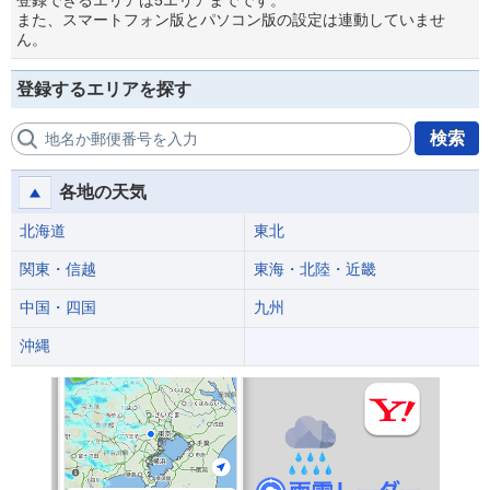
登録できるエリアは5エリアまでです。
また、スマートフォン版とパソコン版の設定は連動していませ
ん。
登録するエリアを探す
検索
地名か郵便番号を入力
各地の天気
北海道
東北
関東・信越
東海・北陸・近畿
中国・四国
九州
沖縄