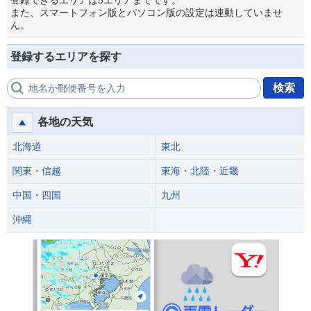
登録できるエリアは5エリアまでです。
また、スマートフォン版とパソコン版の設定は連動していませ
ん。
登録するエリアを探す
検索
地名か郵便番号を入力
各地の天気
北海道
東北
関東・信越
東海・北陸・近畿
中国・四国
九州
沖縄