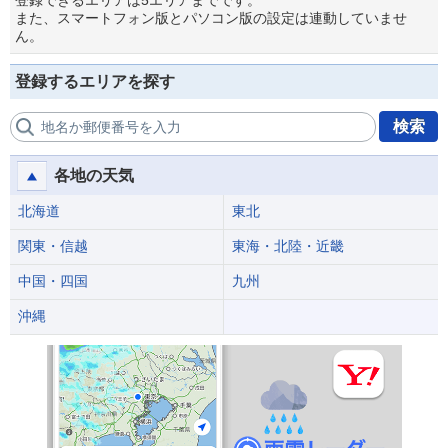
登録できるエリアは5エリアまでです。
また、スマートフォン版とパソコン版の設定は連動していませ
ん。
登録するエリアを探す
検索
地名か郵便番号を入力
各地の天気
北海道
東北
関東・信越
東海・北陸・近畿
中国・四国
九州
沖縄