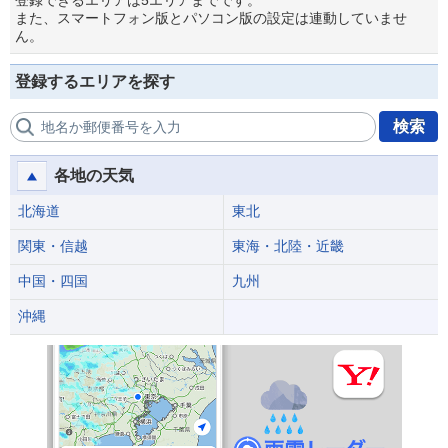
登録できるエリアは5エリアまでです。
また、スマートフォン版とパソコン版の設定は連動していませ
ん。
登録するエリアを探す
検索
地名か郵便番号を入力
各地の天気
北海道
東北
関東・信越
東海・北陸・近畿
中国・四国
九州
沖縄