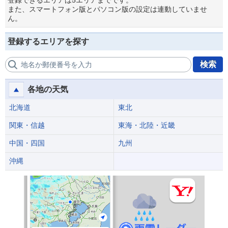
登録できるエリアは5エリアまでです。
また、スマートフォン版とパソコン版の設定は連動していませ
ん。
登録するエリアを探す
検索
地名か郵便番号を入力
各地の天気
北海道
東北
関東・信越
東海・北陸・近畿
中国・四国
九州
沖縄