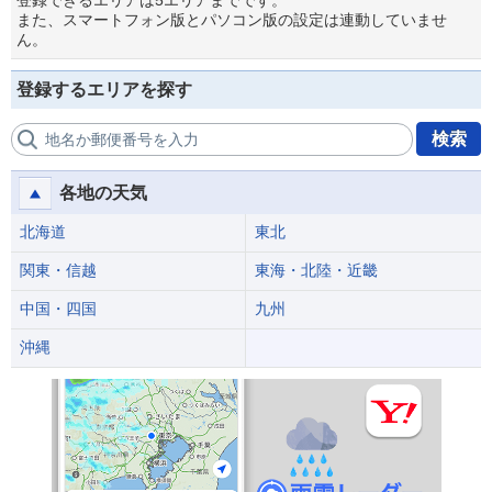
登録できるエリアは5エリアまでです。
また、スマートフォン版とパソコン版の設定は連動していませ
ん。
登録するエリアを探す
検索
地名か郵便番号を入力
各地の天気
北海道
東北
関東・信越
東海・北陸・近畿
中国・四国
九州
沖縄