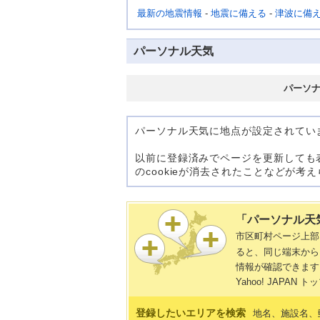
最新の地震情報
-
地震に備える
-
津波に備
パーソナル天気
パーソ
パーソナル天気に地点が設定されてい
以前に登録済みでページを更新しても
のcookieが消去されたことなどが
「パーソナル天
市区町村ページ上
ると、同じ端末から
情報が確認できます
Yahoo! JAP
登録したいエリアを検索
地名、施設名、