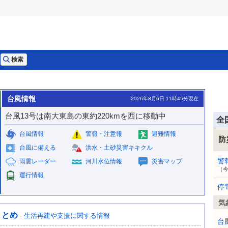
台風情報
2026年8月6日 11時45分現在
台風13号は南大東島の東約220kmを西に移動中
全
台風情報
警報・注意報
避難情報
防
台風に備える
洪水・土砂災害キキクル
警
雨雲レーダー
河川水位情報
災害マップ
（
運行情報
停
気
まとめ
-
生活再建や支援に関する情報
台