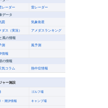
ーダー
雲レーダー
雷レーダー
象データ
気図
気象衛星
メダス（実況）
アメダスランキング
と風の情報
予測
風予測
汐情報
節の情報
天気コラム
熱中症情報
ジャー施設
港
ゴルフ場
り・潮汐情報
キャンプ場