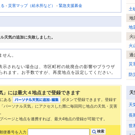
える
-
災害マップ（給水所など）
-
緊急支援募金
土
地
地
火
ナル天気の追加に失敗しました。
火
過
ません。
災
表示されない場合は、市区町村の統廃合の影響やブラウザ
考えられます。お手数ですが、再度地点を設定してください。
防
天
気」には最大４地点まで登録できます
部にある
ボタンで登録できます。登録す
天
「パーソナル天気」にアクセスした際に毎回同じ地点の天気・災害
。
長
AN トップページと地点を連携すれば、最大4地点の登録が可能です。
世
郵便番号を入力