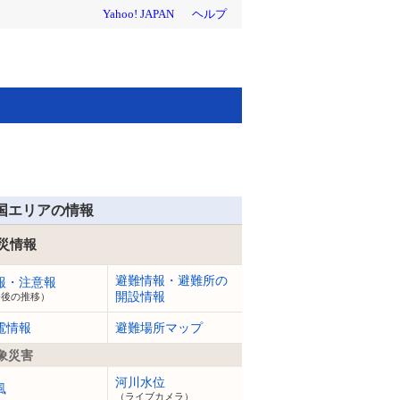
国エリアの情報
災情報
避難情報・避難所の
報・注意報
開設情報
今後の推移）
電情報
避難場所マップ
象災害
河川水位
風
（ライブカメラ）