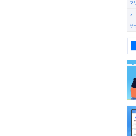
マ
テ
サ