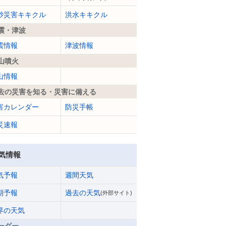
砂災害キキクル
洪水キキクル
震・津波
震情報
津波情報
山噴火
山情報
去の災害を知る・災害に備える
害カレンダー
防災手帳
災速報
気情報
気予報
週間天気
期予報
過去の天気
(外部サイト)
界の天気