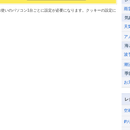
レ
雨
、お使いのパソコン1台ごとに設定が必要になります。クッキーの設定に
気
天
ア
海
波
潮
季
お
レ
空
釣