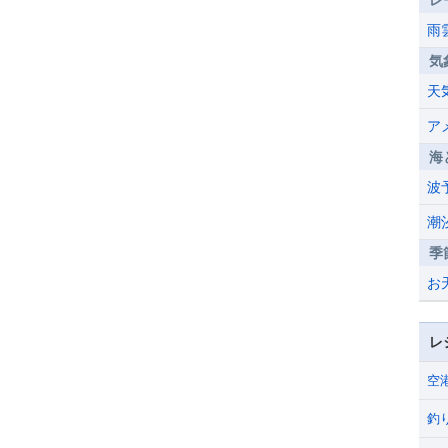
レ
雨
気
天
ア
海
波
潮
季
お
レ
空
釣