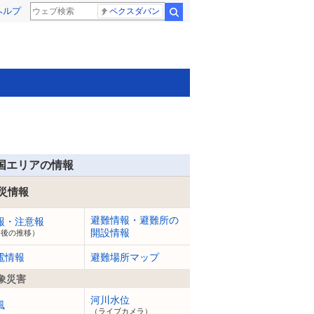
ヘルプ
ペクスダバン
検索
国エリアの情報
災情報
避難情報・避難所の
報・注意報
開設情報
今後の推移）
電情報
避難場所マップ
象災害
河川水位
風
（ライブカメラ）