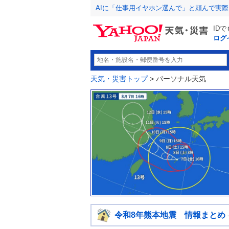
AIに「仕事用イヤホン選んで」と頼んで実
ID
ログ
天気・災害トップ
> パーソナル天気
令和8年熊本地震 情報まとめ