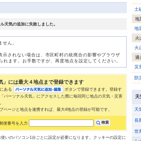
土
地
ナル天気の追加に失敗しました。
地
火
ません。
火
表示されない場合は、市区町村の統廃合の影響やブラウザ
過
考えられます。お手数ですが、再度地点を設定してください。
災
防
気」には最大４地点まで登録できます
部にある
ボタンで登録できます。登録す
「パーソナル天気」にアクセスした際に毎回同じ地点の天気・災害
天
。
天
AN トップページと地点を連携すれば、最大4地点の登録が可能です。
長
郵便番号を入力
世
、お使いのパソコン1台ごとに設定が必要になります。クッキーの設定に