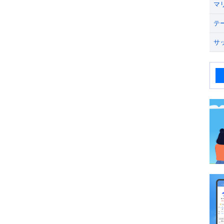
マ
テ
サ