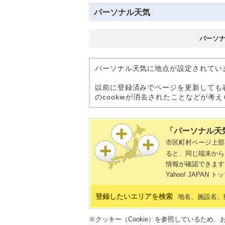
パーソナル天気
パーソ
パーソナル天気に地点が設定されてい
以前に登録済みでページを更新しても
のcookieが消去されたことなどが
「パーソナル天
市区町村ページ上
ると、同じ端末から
情報が確認できます
Yahoo! JAP
登録したいエリアを検索
地名、施設名、
※クッキー（Cookie）を参照しているため