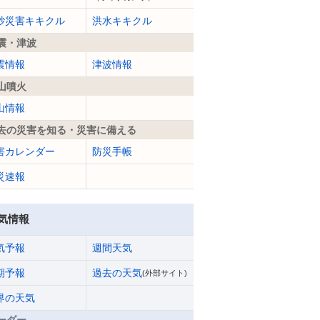
砂災害キキクル
洪水キキクル
震・津波
震情報
津波情報
山噴火
山情報
去の災害を知る・災害に備える
害カレンダー
防災手帳
災速報
気情報
気予報
週間天気
期予報
過去の天気
(外部サイト)
界の天気