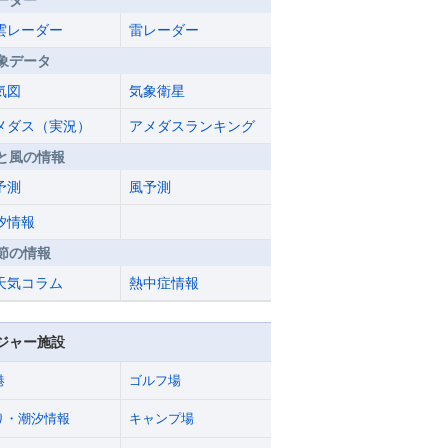
ーダー
雲レーダー
雷レーダー
象データ
気図
気象衛星
メダス（実況）
アメダスランキング
と風の情報
予測
風予測
汐情報
節の情報
天気コラム
熱中症情報
ジャー施設
港
ゴルフ場
り・潮汐情報
キャンプ場