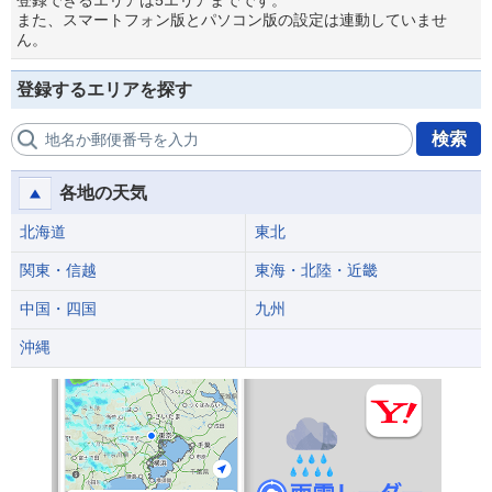
登録できるエリアは5エリアまでです。
また、スマートフォン版とパソコン版の設定は連動していませ
ん。
登録するエリアを探す
検索
地名か郵便番号を入力
各地の天気
北海道
東北
関東・信越
東海・北陸・近畿
中国・四国
九州
沖縄