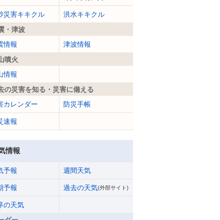
砂災害キキクル
洪水キキクル
震・津波
震情報
津波情報
山噴火
山情報
去の災害を知る・災害に備える
害カレンダー
防災手帳
災速報
気情報
気予報
週間天気
期予報
過去の天気
(外部サイト)
界の天気