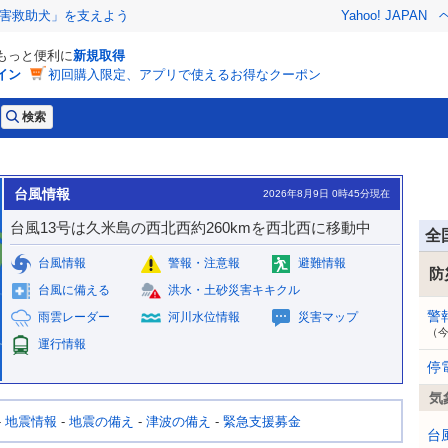
害救助犬」を支えよう
Yahoo! JAPAN
でもっと便利に
新規取得
イン
初回購入限定、アプリで使えるお得なクーポン
台風情報
2026年8月9日 0時45分現在
台風13号は久米島の西北西約260kmを西北西に移動中
全
台風情報
警報・注意報
避難情報
防
台風に備える
洪水・土砂災害キキクル
警
雨雲レーダー
河川水位情報
災害マップ
（
運行情報
停
気
-
地震情報
-
地震の備え
-
津波の備え
-
緊急支援募金
台