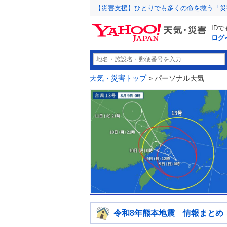
【災害支援】ひとりでも多くの命を救う「災
ID
ログ
天気・災害トップ
> パーソナル天気
令和8年熊本地震 情報まとめ