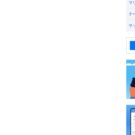
マ
テ
サ