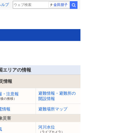
ヘルプ
金田朋子
検索
国エリアの情報
災情報
避難情報・避難所の
報・注意報
開設情報
今後の推移）
電情報
避難場所マップ
象災害
河川水位
風
（ライブカメラ）