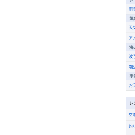
レ
雨
気
天
ア
海
波
潮
季
お
レ
空
釣