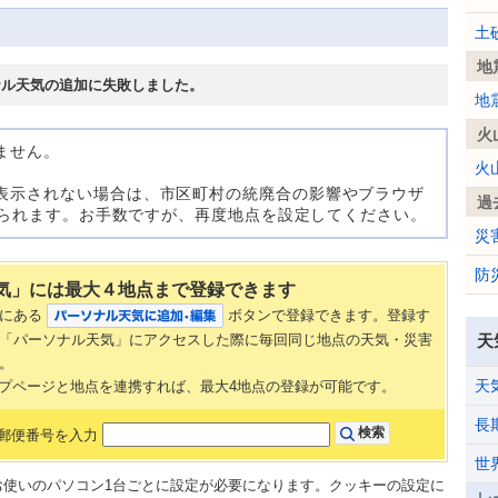
土
地
ナル天気の追加に失敗しました。
地
火
ません。
火
表示されない場合は、市区町村の統廃合の影響やブラウザ
過
考えられます。お手数ですが、再度地点を設定してください。
災
防
気」には最大４地点まで登録できます
部にある
ボタンで登録できます。登録す
「パーソナル天気」にアクセスした際に毎回同じ地点の天気・災害
天
。
天
AN トップページと地点を連携すれば、最大4地点の登録が可能です。
長
郵便番号を入力
世
、お使いのパソコン1台ごとに設定が必要になります。クッキーの設定に