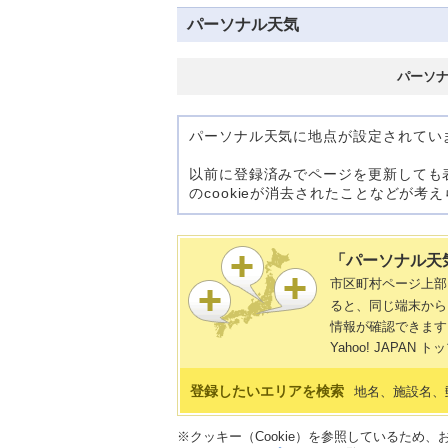
パーソナル天気
パーソ
パーソナル天気に地点が設定されてい
以前に登録済みでページを更新しても
のcookieが消去されたことなどが
「パーソナル天
市区町村ページ上
ると、同じ端末から
情報が確認できます
Yahoo! JAP
登録したいエリアを検索
地名、施設名、
※クッキー（Cookie）を参照しているため