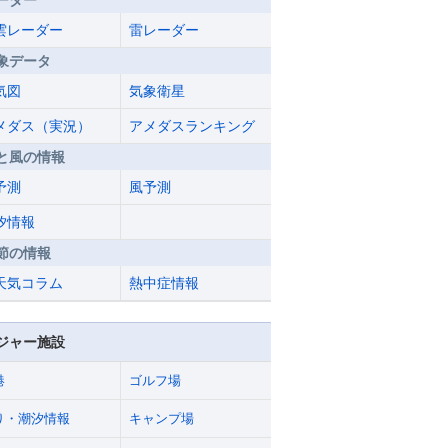
ーダー
雲レーダー
雷レーダー
象データ
気図
気象衛星
メダス（実況）
アメダスランキング
と風の情報
予測
風予測
汐情報
節の情報
天気コラム
熱中症情報
ジャー施設
港
ゴルフ場
り・潮汐情報
キャンプ場