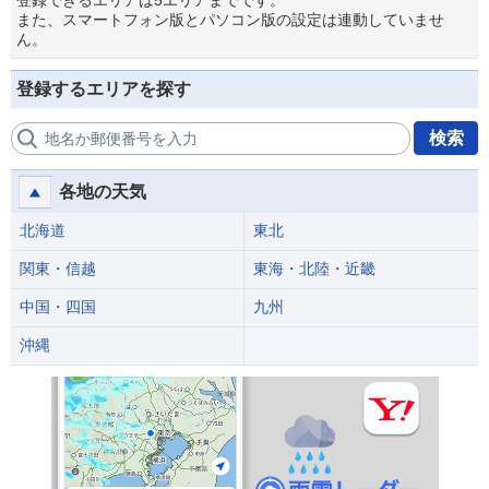
登録できるエリアは5エリアまでです。
また、スマートフォン版とパソコン版の設定は連動していませ
ん。
登録するエリアを探す
検索
地名か郵便番号を入力
各地の天気
北海道
東北
関東・信越
東海・北陸・近畿
中国・四国
九州
沖縄