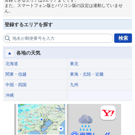
登録できるエリアは5エリアまでです。
また、スマートフォン版とパソコン版の設定は連動していませ
ん。
登録するエリアを探す
検索
地名か郵便番号を入力
各地の天気
北海道
東北
関東・信越
東海・北陸・近畿
中国・四国
九州
沖縄