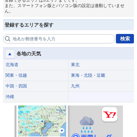
登録できるエリアは5エリアまでです。
また、スマートフォン版とパソコン版の設定は連動していませ
ん。
登録するエリアを探す
検索
地名か郵便番号を入力
各地の天気
北海道
東北
関東・信越
東海・北陸・近畿
中国・四国
九州
沖縄