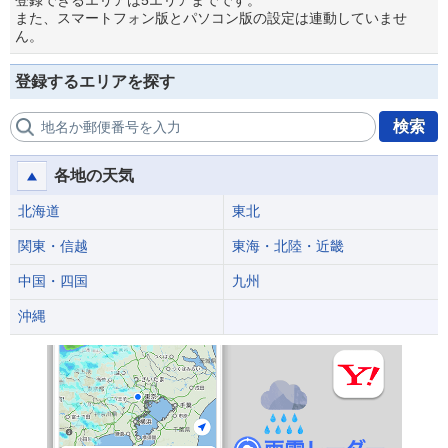
登録できるエリアは5エリアまでです。
また、スマートフォン版とパソコン版の設定は連動していませ
ん。
登録するエリアを探す
検索
地名か郵便番号を入力
各地の天気
北海道
東北
関東・信越
東海・北陸・近畿
中国・四国
九州
沖縄