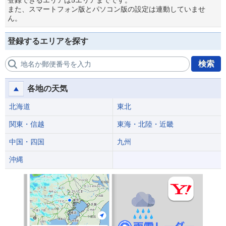
登録できるエリアは5エリアまでです。
また、スマートフォン版とパソコン版の設定は連動していませ
ん。
登録するエリアを探す
検索
地名か郵便番号を入力
各地の天気
北海道
東北
関東・信越
東海・北陸・近畿
中国・四国
九州
沖縄