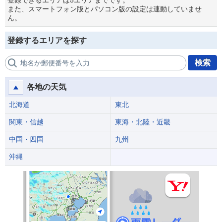
登録できるエリアは5エリアまでです。
また、スマートフォン版とパソコン版の設定は連動していませ
ん。
登録するエリアを探す
検索
地名か郵便番号を入力
各地の天気
北海道
東北
関東・信越
東海・北陸・近畿
中国・四国
九州
沖縄