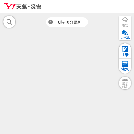
8時40分
更新
雨雲
レベル
土砂
洪水
浸水
想定