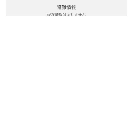
避難情報
現在情報はありません
キキクルの見方