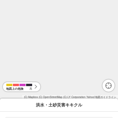
地図上の危険
高
(C) Mapbox
(C) OpenStreetMap
(C) LY Corporation
Yahoo!地図ガイドライン
洪水・土砂災害キキクル